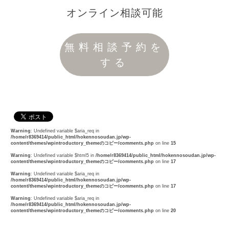
オンライン相談可能
無料相談予約を
する
Warning
: Undefined variable $aria_req in
/home/r8369414/public_html/hokennosoudan.jp/wp-
content/themes/wpintroductory_themeのコピー/comments.php
on line
15
Warning
: Undefined variable $html5 in
/home/r8369414/public_html/hokennosoudan.jp/wp-
content/themes/wpintroductory_themeのコピー/comments.php
on line
17
Warning
: Undefined variable $aria_req in
/home/r8369414/public_html/hokennosoudan.jp/wp-
content/themes/wpintroductory_themeのコピー/comments.php
on line
17
Warning
: Undefined variable $aria_req in
/home/r8369414/public_html/hokennosoudan.jp/wp-
content/themes/wpintroductory_themeのコピー/comments.php
on line
20